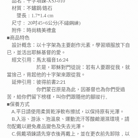
品名：十字項鍊-XSJ-010
材質：不鏽鋼/鋯石
墜長
：1.7*1.4 cm
尺寸
：
20
吋45+6
公分
(
不鏽鋼練)
附件：時尚精美禮盒
■
商品特色
設計概念：以十字架為主要創作元素，學習順服放下自
已，並活出耶穌基督的愛。
經文引用：馬太福音
16:24
於是，耶穌對門徒說：若有人要跟從我，就
當捨己，背起他的十字架來跟從我。
延伸引用：彼得前書
2:21
你們蒙召原是為此，因基督也為你們受過
苦，給你們留下榜樣，叫你們跟隨他的腳
蹤行。
■
保養方式
平日請使用柔質乾淨軟布擦拭，以保持原有光澤。
A.
入浴、游泳、泡溫泉、運動流汗等酸鹼潮濕環境，請
B.
勿配戴以避免產品變色及失去光澤。
佩戴項鍊請先穿衣後再戴上，並在更衣前先卸除
，
以
C.