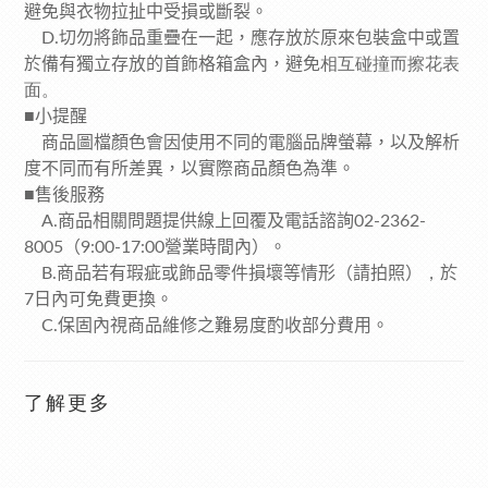
避免與衣物拉扯中受損或斷裂。
切勿將飾品重疊在一起，應存放於原來包裝盒中或置
D.
於備有獨立存放的首飾格箱盒內，避免
相互碰撞而擦花表
面。
■
小提醒
商品圖檔顏色會因使用不同的電腦品牌螢幕，以及解析
度不同而有所差異，以實際商品顏色為準。
■
售後服務
商品相關問題提供線上回覆及電話諮詢
A.
02-2362-
（
營業時間內）。
8005
9:00-17:00
商品若有瑕疵或飾品零件損壞等情形（請拍照）
，
於
B.
日內可免費更換。
7
保固內視商品維修之難易度酌收部分費用。
C.
了解更多