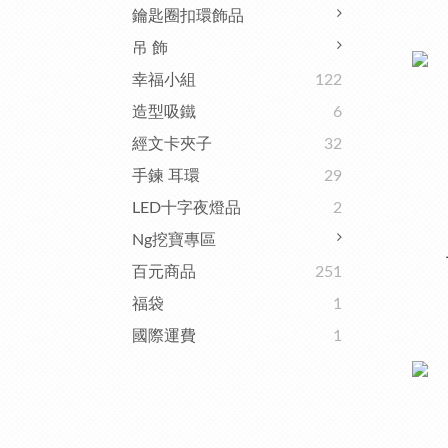
鑰匙圈扣環飾品
吊 飾
幸福小組
122
造型吸鐵
6
經文卡夾子
32
手鍊 耳環
29
LED十字夜燈品
2
Ng挖寶專區
百元商品
251
福袋
1
國際運費
1