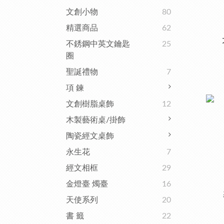
文創小物
80
精選商品
62
不銹鋼中英文鑰匙
25
圈
聖誕禮物
7
項 鍊
文創樹脂桌飾
12
木製藝術桌/掛飾
陶瓷經文桌飾
永生花
7
經文相框
29
金燈臺 燭臺
16
天使系列
20
書 籤
22