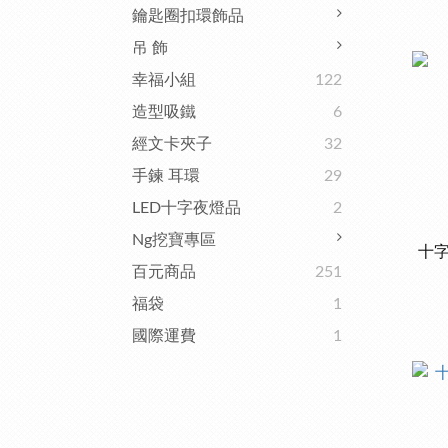
鑰匙圈扣環飾品
吊 飾
幸福小組
122
造型吸鐵
6
經文卡夾子
32
手鍊 耳環
29
LED十字夜燈品
2
Ng挖寶專區
十字
百元商品
251
福袋
1
國際運費
1