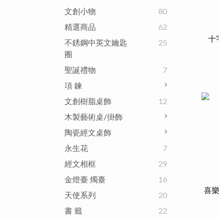
文創小物
80
精選商品
62
十字
不銹鋼中英文鑰匙
25
圈
聖誕禮物
7
項 鍊
文創樹脂桌飾
12
木製藝術桌/掛飾
陶瓷經文桌飾
永生花
7
經文相框
29
金燈臺 燭臺
16
喜樂
天使系列
20
書 籤
22