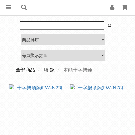
全部商品
項 鍊
木頭十字架鍊