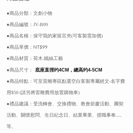
●商品分類：文創小物
●商品編號：JV-B09
●商品名稱：保守我的家
留言夾(可客製需加價)
●商品單價：
NT$99
●商品材質：荷木.鐵絲工藝
●商品尺寸：
底座直徑约4CM，總高约4-5CM
●商品特點：
可至雷雕專區點選空白客製專屬經文-
名字費
用$50
(請另將雷雕費用放置購物車)
●禮品建議：受洗轉會、交換禮物
、
教會節慶活動、團契
活動、關懷慰問、生日紀念日、結業畢業、授職事奉
…..
等。