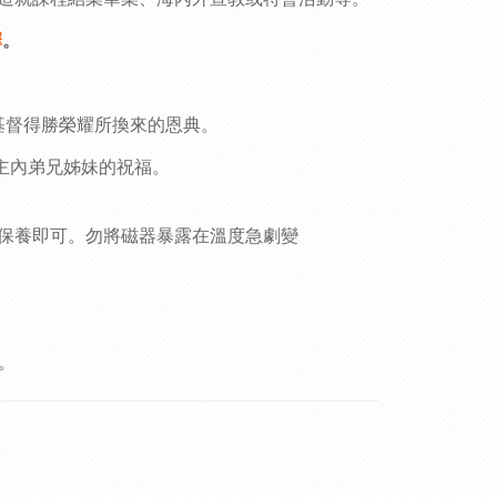
。
擇
基督
得勝榮耀所換來的恩典。
主內弟兄姊妹的祝福。
保養即可。勿將磁器暴露在溫度急劇變
。