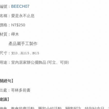
BEECH07
編號：
名稱：愛是永不止息
價格：
NT$250
材質：櫸木
產品屬手工製作
尺寸：
宽13，高11.5，厚1.5
用途：室內居家辦公擺飾品
可立、可掛
(
)
關經句】
出處：哥林多前書
建議】
會、教會節慶活動、團契小組活動、關懷探訪、特別紀念日、