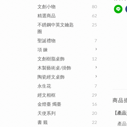
文創小物
80
精選商品
62
不銹鋼中英文鑰匙
25
圈
聖誕禮物
7
項 鍊
文創樹脂桌飾
12
木製藝術桌/掛飾
陶瓷經文桌飾
永生花
7
經文相框
29
商品
金燈臺 燭臺
16
【產品
天使系列
20
書 籤
22
產品