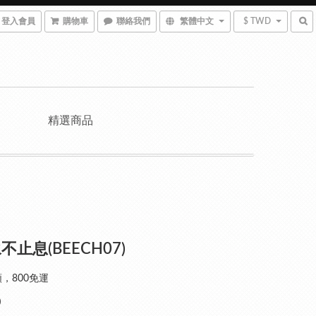
登入會員
購物車
聯絡我們
繁體中文
$ TWD
精選商品
不止息(BEECH07)
，800免運
0