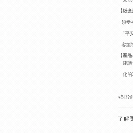
【紙盒
領受祝
「平
客製祝
【產品
建議
化的
※對於
了解