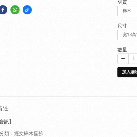
材質
尺寸
數量
加入購
描述
資訊】
分類：經文櫸木擺飾