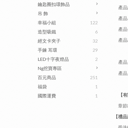
鑰匙圈扣環飾品
產品
吊 飾
產品
幸福小組
122
產品
造型吸鐵
6
產品
經文卡夾子
32
手鍊 耳環
29
LED十字夜燈品
2
產品
Ng挖寶專區
產品
百元商品
251
福袋
1
【有
國際運費
1
章節
【禮品
受洗轉