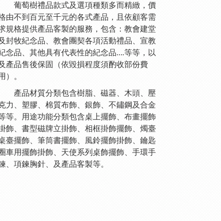
葡萄樹禮品款式及選項種類多而精緻，價
格由不到百元至千元的各式產品，且依顧客需
求規格提供產品客製的服務，包含：教會建堂
及封牧紀念品、教會團契各項活動禮品、宣教
紀念品、其他具有代表性的紀念品….等等，以
及產品售後保固（依毀損程度須酌收部份費
用）。
產品材質分類包含樹脂、磁器、木頭、壓
克力、塑膠、棉質布飾、銀飾、不鏽鋼及合金
等等。用途功能分類包含桌上擺飾、布畫擺飾
掛飾、書型磁牌立掛飾、相框掛飾擺飾、燭臺
桌臺擺飾、筆筒書擺飾、風鈴擺飾掛飾、鑰匙
圈車用擺飾掛飾、天使系列桌飾擺飾、手環手
鍊、項鍊胸針、及產品客製等。