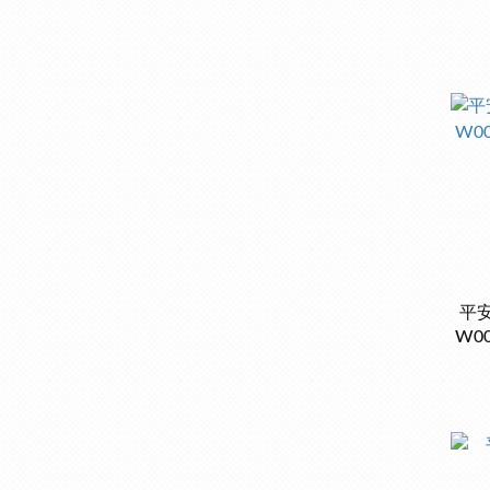
平安
W0