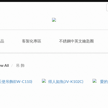
商品
客製化專區
不銹鋼中英文鑰匙圈
ew All
吊 飾