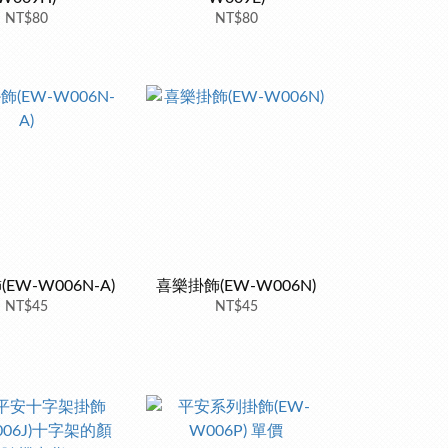
NT$80
NT$80
EW-W006N-A)
喜樂掛飾(EW-W006N)
NT$45
NT$45