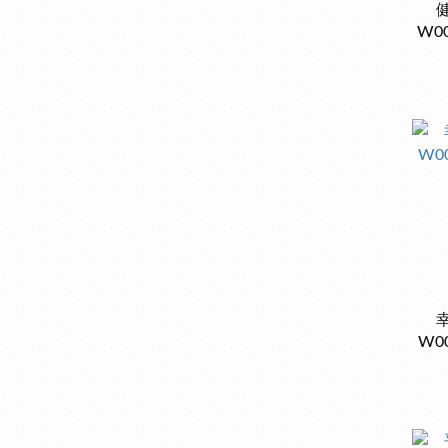
W0
W0