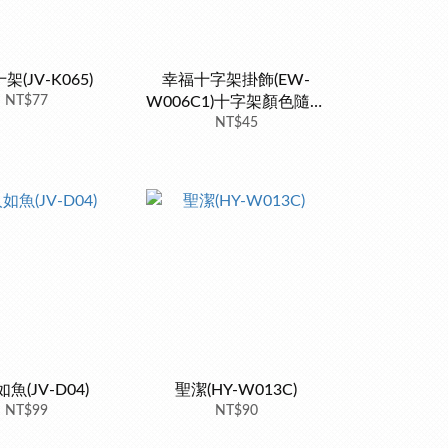
架(JV-K065)
幸福十字架掛飾(EW-
NT$77
W006C1)十字架顏色隨機
NT$45
出貨
魚(JV-D04)
聖潔(HY-W013C)
NT$99
NT$90