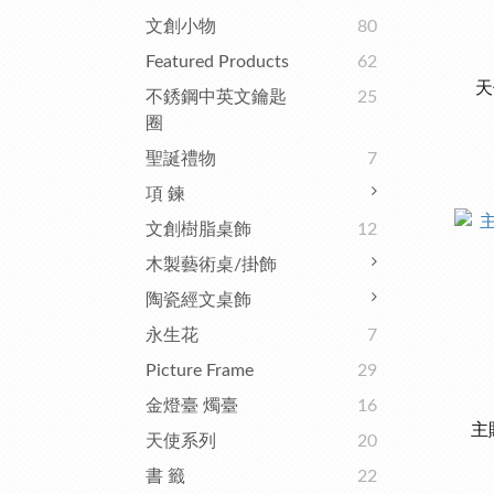
文創小物
80
Featured Products
62
天
不銹鋼中英文鑰匙
25
圈
聖誕禮物
7
項 鍊
文創樹脂桌飾
12
木製藝術桌/掛飾
陶瓷經文桌飾
永生花
7
Picture Frame
29
金燈臺 燭臺
16
主
天使系列
20
書 籤
22