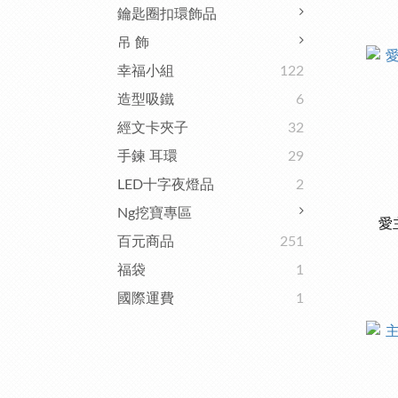
鑰匙圈扣環飾品
吊 飾
幸福小組
122
造型吸鐵
6
經文卡夾子
32
手鍊 耳環
29
LED十字夜燈品
2
Ng挖寶專區
愛主
百元商品
251
福袋
1
國際運費
1