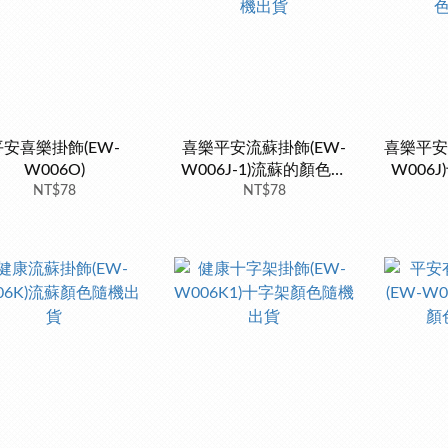
平安喜樂掛飾(EW-
喜樂平安流蘇掛飾(EW-
喜樂平安
W006O)
W006J-1)流蘇的顏色隨
W006
NT$78
機出貨
NT$78