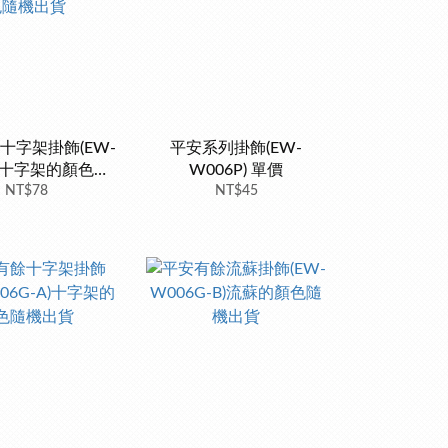
十字架掛飾(EW-
平安系列掛飾(EW-
J)十字架的顏色隨
W006P) 單價
機出貨
NT$78
NT$45