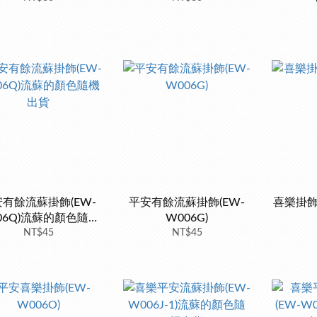
有餘流蘇掛飾(EW-
平安有餘流蘇掛飾(EW-
喜樂掛飾(
06Q)流蘇的顏色隨機
W006G)
NT$45
出貨
NT$45