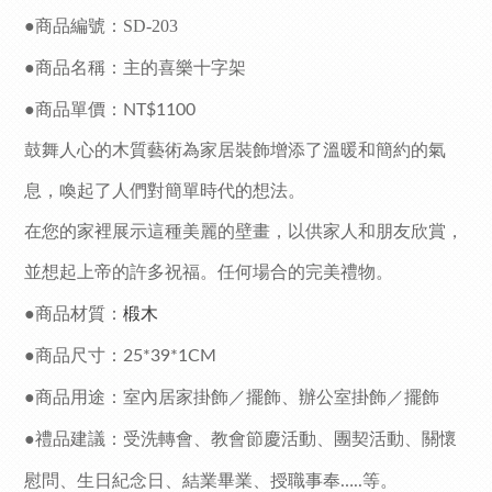
●商品編號：SD-203
●商品名稱：主的喜樂十字架
●商品單價：
NT$1100
鼓舞人心的木質藝術為家居裝飾增添了溫暖和簡約的氣
息，喚起了人們對簡單時代的想法。
在您的家裡展示這種美麗的壁畫，以供家人和朋友欣賞，
並想起上帝的許多祝福。任何場合的完美禮物。
●商品材質：
椴木
●商品尺寸：
25*39*1CM
●商品用途：室內居家掛飾／擺飾、辦公室掛飾／擺飾
●禮品建議：受洗轉會、教會節慶活動、團契活動、關懷
慰問、生日紀念日、結業畢業、授職事奉
等。
…..