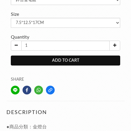
Size
Quantity
ADD TO CART
SHARE
DESCRIPTION
●商品分類：金燈台