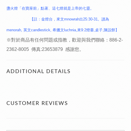
盞火燈「在寶座前」點著、這七燈就是上帝的七靈。
【註：金燈台，來文mnowrah出25:30-31。讀為
menorah, 英文candlestick, 希臘文luchnia,來9:2燈臺,桌子,陳設餅】
※對於商品有任何問題或指教，歡迎與我們聯絡：
886-2-
2362-8005 傳真:23653879
感謝您。
ADDITIONAL DETAILS
CUSTOMER REVIEWS