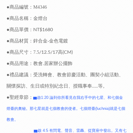
●商品編號：M4346
●商品名稱：金燈台
●商品單價：
NT$1680
●商品材質：鋅合金-金色電鍍
●商品尺寸：7.5
/12.5/17高(CM)
●商品用途：教會.居家辦公擺飾
●禮品建議：受洗轉會、教會節慶活動、團契小組活動、
關懷探訪、生日或特別紀念日、授職事奉
等。
…..
●聖經章節：
▆啟1:20 論到你所看見在我右手中的七星、和七個金
燈臺的奧秘。那七星就是七個教會的使者。七個燈臺(luchnia)就是七個
教會。
▆啟 4:5 有閃電、聲音、雷轟、從寶座中發出。又有七