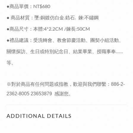
●商品單價：
NT$680
● 商品材質：墜:銅鍍仿白金.鋯石. 鍊:不鏽鋼
●商品尺寸：本體:
4
*2.2CM /鍊長:50CM
●禮品建議：受洗轉會、教會節慶活動、團契小組活動、
關懷探訪、生日或特別紀念日、結業畢業、授職事奉
……
等。
※對於商品有任何問題或指教，歡迎與我們聯繫：
886-2-
2362-8005 23653879
感謝您。
ADDITIONAL DETAILS