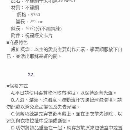
品名：不鏽鋼十架項鍊-D0586-1
材質：不鏽鋼
價格
：$350
墜長
：2*2 cm
鍊長
：
50
公分
(
不鏽鋼練)
附件：祝福經文卡片
■
商品特色
設計概念：以主的愛為主要創作元素，學習順服放下自
已，並活出耶穌基督的愛。
■
保養方式
平日請使用柔質乾淨軟布擦拭，以保持原有光澤。
A.
入浴、游泳、泡溫泉、運動流汗等酸鹼潮濕環境，請
B.
勿配戴以避免產品變色及失去光澤。
佩戴項鍊請先穿衣後再戴上，並在更衣前先卸除
，
以
C.
避免與衣物拉扯中受損或斷裂。
切勿將飾品重疊在一起，應存放於原來包裝盒中或置
D.