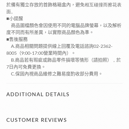
於備有獨立存放的首飾格箱盒內，避免
相互碰撞而擦花表
面。
■
小提醒
商品圖檔顏色會因使用不同的電腦品牌螢幕，以及解析
度不同而有所差異，以實際商品顏色為準。
■
售後服務
商品相關問題提供線上回覆及電話諮詢
A.
02-2362-
（
營業時間內）。
8005
9:00-17:00
商品若有瑕疵或飾品零件損壞等情形（請拍照）
，
於
B.
日內可免費更換。
7
保固內視商品維修之難易度酌收部分費用。
C.
ADDITIONAL DETAILS
CUSTOMER REVIEWS