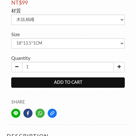
NT$99
材質
Size
Quantity
ADD TO CART
SHARE