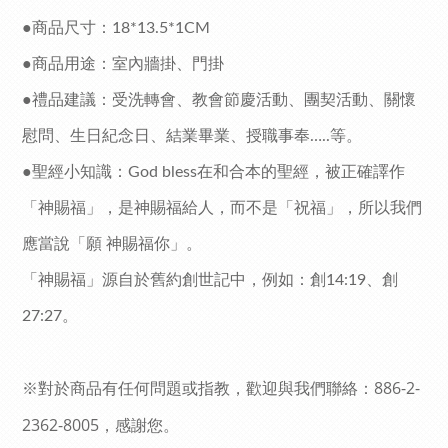
●商品尺寸：
18*13.5*1CM
●商品用途：室內牆掛、門掛
●禮品建議：受洗轉會、教會節慶活動、團契活動、關懷
慰問、生日紀念日、結業畢業、授職事奉
等。
…..
●聖經小知識：
在和合本的聖經，被正確譯作
God bless
「神賜福」，是
神賜福給人，而不是「祝福」，所以我們
應當說「願
神賜福你」。
「神賜福」源自於舊約創世記中，例如：創
、創
14:19
。
27:27
886-2-
※對於商品有任何問題或指教，歡迎與我們聯絡：
2362-8005
，感謝您。