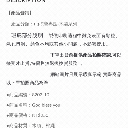
DESCRIPTION
【產品資訊】
產品分類：ng挖寶專區-木製系列
瑕疵部分說明：
製做印刷過程中難免表面有顆粒
、
氣孔凹洞
、顏色不均或其他小問題
，不影響使用。
下單出貨前
,可以
提供產品拍照確認
接受才出貨,特價售無退換換貨服務
。
網站圖片只展示瑕疵示範,實際商品
以下單拍照商品為準
●商品編號：
8202-10
●商品名稱：
God bless you
●商品價格：
NT$250
●商品材質：木頭、棉繩