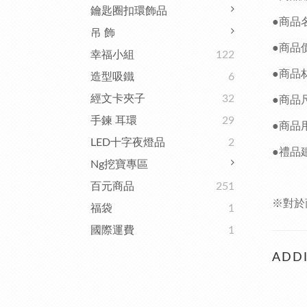
鑰匙圈扣環飾品
●商品
吊 飾
●商品
幸福小組
122
●商品
造型吸鐵
6
經文卡夾子
32
●商品
手鍊 耳環
29
●商品
LED十字夜燈品
2
●禮品
Ng挖寶專區
百元商品
251
※對於
福袋
1
國際運費
1
ADDI