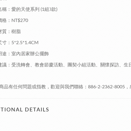
名稱：愛的天使系列
組3款
(1
)
價格：
NT$270
材質：樹脂
尺寸：
5*2.5*1.4CM
用途：室內居家辦公擺飾
建議：受洗轉會、教會節慶活動、團契小組活動、關懷探訪、生
商品有任何問題或指教，歡迎與我們聯絡：
，
886-2-2362-8005
TIONAL DETAILS