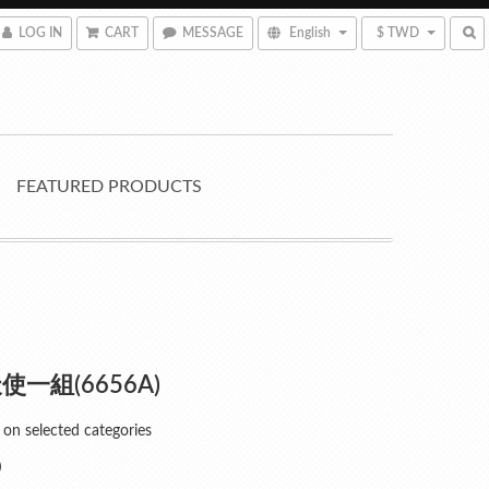
LOG IN
CART
MESSAGE
English
$ TWD
FEATURED PRODUCTS
使一組(6656A)
n selected categories
0