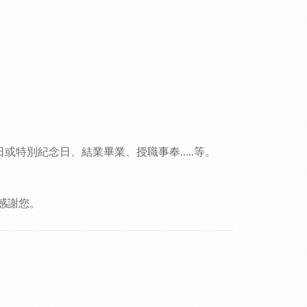
日或特別紀念日、結業畢業、授職事奉
等。
…..
感謝您。