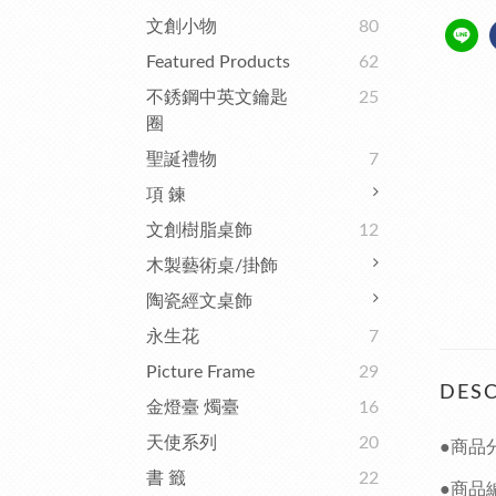
文創小物
80
Featured Products
62
不銹鋼中英文鑰匙
25
圈
聖誕禮物
7
項 鍊
文創樹脂桌飾
12
木製藝術桌/掛飾
陶瓷經文桌飾
永生花
7
Picture Frame
29
DESC
金燈臺 燭臺
16
天使系列
20
●商品
書 籤
22
●商品