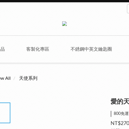
商品
客製化專區
不銹鋼中英文鑰匙圈
ew All
天使系列
愛的天
800免運 o
NT$27