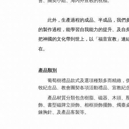
會、團契小組、海內外宣教的祝福。
此
外，生產過程的成品、半成品，我們
的製作過程，能學習自我能力的提升、及自
把神國的文化帶到世上，以「福音宣教」連
在。
產品類別
葡萄樹禮品款式及選項種類多而精緻，價格
牧紀念品、教會團契各項活動禮品、宣教紀念
產品材質分類包含樹脂、磁器、木頭、壓克
飾、書型磁牌立掛飾、相框掛飾擺飾、燭臺
鍊胸針、及產品客製等。