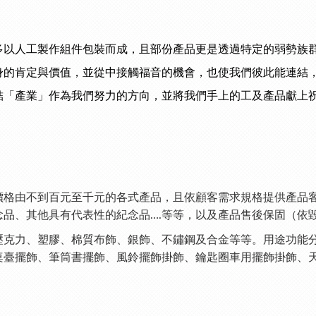
多以人工製作組件包裝而成，且部份產品更是透過特定的弱勢族
身的肯定與價值，並從中接觸福音的機會，也使我們彼此能連結
結「產業」作為我們努力的方向，並將我們手上的工及產品獻上
由不到百元至千元的各式產品，且依顧客需求規格提供產品客
品、其他具有代表性的紀念品….等等，以及產品售後保固（依
力、塑膠、棉質布飾、銀飾、不鏽鋼及合金等等。用途功能分
桌臺擺飾、筆筒書擺飾、風鈴擺飾掛飾、鑰匙圈車用擺飾掛飾、