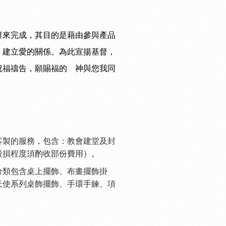
群來完成，其目的是藉由參與產品
，建立愛的關係。為此宣揚基督，
祝福禱告，願賜福的 神與您我同
製的服務，包含：教會建堂及封
毀損程度須酌收部份費用）。
類包含桌上擺飾、布畫擺飾掛
天使系列桌飾擺飾、手環手鍊、項