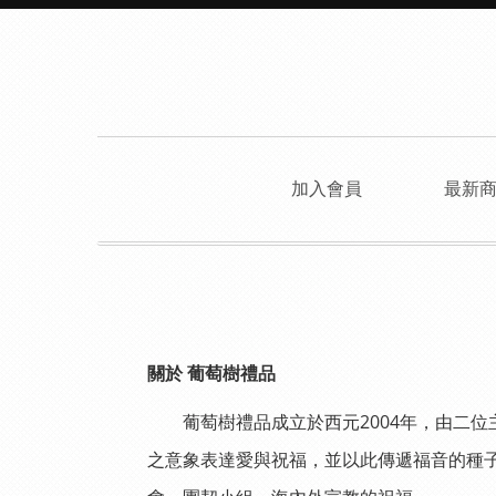
加入會員
最新
關於 葡萄樹禮品
葡萄樹禮品成立於西元2004年，由二
之意象表達愛與祝福，並以此傳遞福音的種