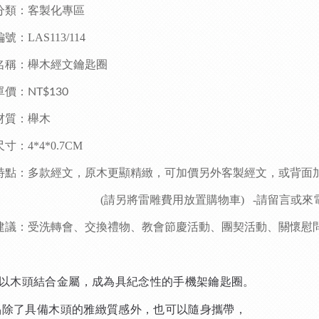
分類：客製化專區
號：LAS113/114
名稱：櫸木經文鑰匙圈
單價：
NT$130
材質：櫸木
寸：4*4*0.7CM
特點：多款經文，原木更顯精緻，可加價另外客製經文，或背面
(請另將雷雕費用放置購物車)
-請留言或來
建議：受洗轉會、交換禮物
、
教會節慶活動、團契活動、關懷慰
以木頭結合金屬，成為具紀念性的手機架鑰匙圈。
除了具備木頭的雅緻質感外，也可以隨身攜帶，