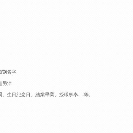
加刻名字
電另洽
問、生日紀念日、結業畢業、授職事奉
等。
…..