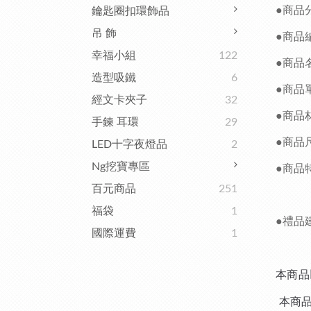
●商品
鑰匙圈扣環飾品
吊 飾
●商品編
幸福小組
122
●商品
造型吸鐵
6
●商品
經文卡夾子
32
●商品
手鍊 耳環
29
●商品尺
LED十字夜燈品
2
Ng挖寶專區
●商品
百元商品
251
福袋
1
●禮品
國際運費
1
本商品
本商品