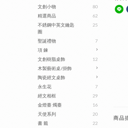
文創小物
80
精選商品
62
不銹鋼中英文鑰匙
25
圈
聖誕禮物
7
項 鍊
文創樹脂桌飾
12
木製藝術桌/掛飾
陶瓷經文桌飾
永生花
7
經文相框
29
金燈臺 燭臺
16
天使系列
20
商品
書 籤
22