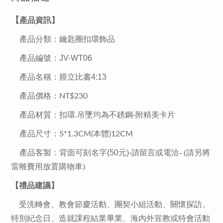
【
產品資訊】
產品分類：鑰匙圈扣環飾品
產品編號：JV-WT06
產品名稱
：
腓立比書4:13
產品價格：
NT$230
產品材質
：
扣環.吊墜均為不銹鋼
-附精美卡片
產品尺寸：
5*1.3CM(本體)12CM
產品客製
：背面可刻名字(50元)-請留言或電洽
-
(請另將
雷雕費用放置購物車)
【禮品建議】
受洗轉會、教會節慶活動、團契小組活動、關懷探訪、
特別紀念日、造就課程結業畢業、海內外宣教或特會活動