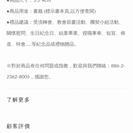
●商品尺寸：
5.5*4cm
●商品用途：書
籤 (標示書本頁,以方便查閱)
●禮品建議：受洗轉會、教會節慶活動、團契小組活動、
關懷慰問、生日紀念日、結業畢業、授職事奉
、短宣、佈
道
、
特會
等紀念品或禮物贈品。
…..
※對於商品有任何問題或指教，歡迎與我們聯絡：
886-2-
，感謝您。
2362-8005
了解更多
顧客評價